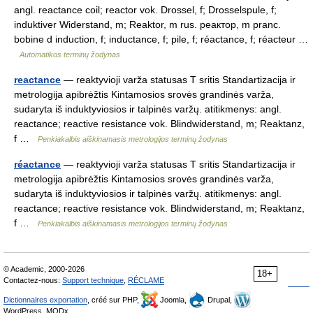
angl. reactance coil; reactor vok. Drossel, f; Drosselspule, f;
induktiver Widerstand, m; Reaktor, m rus. реактор, m pranc.
bobine d induction, f; inductance, f; pile, f; réactance, f; réacteur …
Automatikos terminų žodynas
reactance
— reaktyvioji varža statusas T sritis Standartizacija ir
metrologija apibrėžtis Kintamosios srovės grandinės varža,
sudaryta iš induktyviosios ir talpinės varžų. atitikmenys: angl.
reactance; reactive resistance vok. Blindwiderstand, m; Reaktanz,
f …
Penkiakalbis aiškinamasis metrologijos terminų žodynas
réactance
— reaktyvioji varža statusas T sritis Standartizacija ir
metrologija apibrėžtis Kintamosios srovės grandinės varža,
sudaryta iš induktyviosios ir talpinės varžų. atitikmenys: angl.
reactance; reactive resistance vok. Blindwiderstand, m; Reaktanz,
f …
Penkiakalbis aiškinamasis metrologijos terminų žodynas
© Academic, 2000-2026
18+
Contactez-nous:
Support technique
,
RÉCLAME
Dictionnaires exportation
, créé sur PHP,
Joomla,
Drupal,
WordPress, MODx.