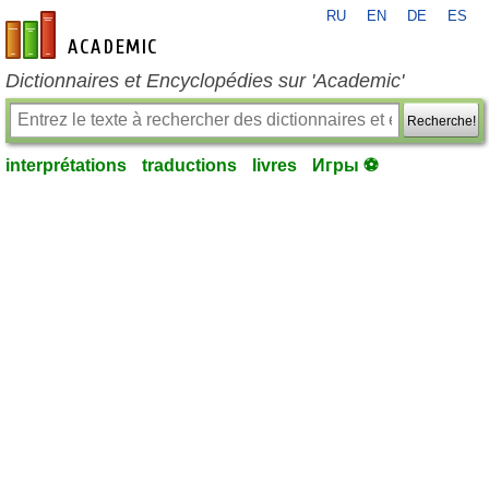
RU
EN
DE
ES
fr-academic.com
Dictionnaires et Encyclopédies sur 'Academic'
Recherche!
interprétations
traductions
livres
Игры ⚽