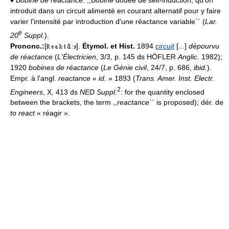
♦
Bobine de réactance.
,,Bobine douée de self-induction, qu'on
introduit dans un circuit alimenté en courant alternatif pour y faire
varier l'intensité par introduction d'une réactance variable`` (
Lar.
e
20
Suppl.
).
Prononc.:
[
].
Étymol. et Hist.
1894
circuit
[
...
]
dépourvu
de réactance
(
L'Électricien
, 3/3, p. 145 ds HÖFLER
Anglic.
1982);
1920
bobines de réactance
(
Le Génie civil
, 24/7, p. 686,
ibid.
).
Empr. à l'angl.
reactance
«
id.
» 1893 (
Trans. Amer. Inst. Electr.
2
Engineers
, X, 413 ds
NED Suppl.
: for the quantity enclosed
between the brackets, the term ,,
reactance
`` is proposed); dér. de
to react
« réagir ».