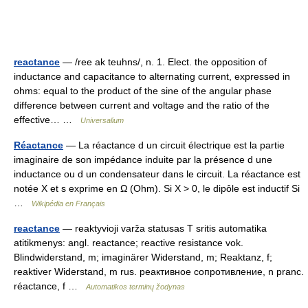
reactance
— /ree ak teuhns/, n. 1. Elect. the opposition of
inductance and capacitance to alternating current, expressed in
ohms: equal to the product of the sine of the angular phase
difference between current and voltage and the ratio of the
effective… …
Universalium
Réactance
— La réactance d un circuit électrique est la partie
imaginaire de son impédance induite par la présence d une
inductance ou d un condensateur dans le circuit. La réactance est
notée X et s exprime en Ω (Ohm). Si X > 0, le dipôle est inductif Si
…
Wikipédia en Français
reactance
— reaktyvioji varža statusas T sritis automatika
atitikmenys: angl. reactance; reactive resistance vok.
Blindwiderstand, m; imaginärer Widerstand, m; Reaktanz, f;
reaktiver Widerstand, m rus. реактивное сопротивление, n pranc.
réactance, f …
Automatikos terminų žodynas