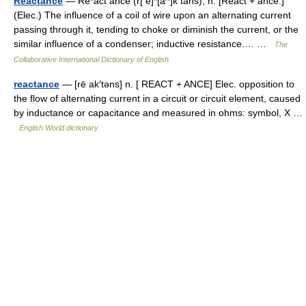
Reactance
— Re*act ance (r[ e]*[a^]k tans), n. [React + ance.]
(Elec.) The influence of a coil of wire upon an alternating current
passing through it, tending to choke or diminish the current, or the
similar influence of a condenser; inductive resistance.… …
The
Collaborative International Dictionary of English
reactance
— [rē ak′təns] n. [ REACT + ANCE] Elec. opposition to
the flow of alternating current in a circuit or circuit element, caused
by inductance or capacitance and measured in ohms: symbol, X …
English World dictionary