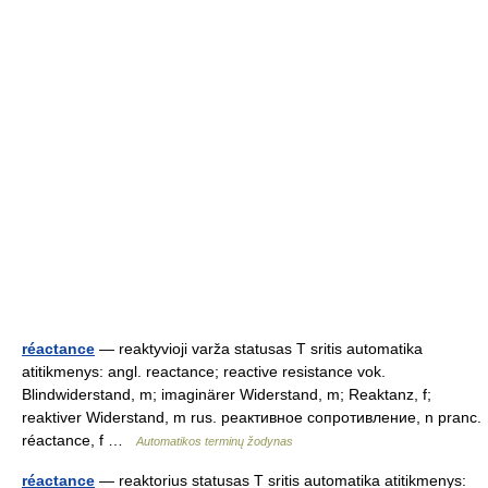
réactance
— reaktyvioji varža statusas T sritis automatika
atitikmenys: angl. reactance; reactive resistance vok.
Blindwiderstand, m; imaginärer Widerstand, m; Reaktanz, f;
reaktiver Widerstand, m rus. реактивное сопротивление, n pranc.
réactance, f …
Automatikos terminų žodynas
réactance
— reaktorius statusas T sritis automatika atitikmenys: