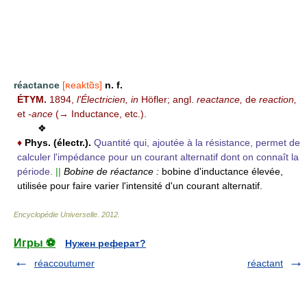
réactance
[ʀeaktɑ̃s]
n. f.
ÉTYM.
1894,
l'Électricien, in
Höfler; angl.
reactance,
de
reaction,
et
-ance
(→ Inductance, etc.).
❖
♦
Phys. (électr.).
Quantité qui, ajoutée à la résistance, permet de
calculer l'impédance pour un courant alternatif dont on connaît la
période.
||
Bobine de réactance :
bobine d'inductance élevée,
utilisée pour faire varier l'intensité d'un courant alternatif.
Encyclopédie Universelle
.
2012
.
Игры ⚽
Нужен реферат?
réaccoutumer
réactant